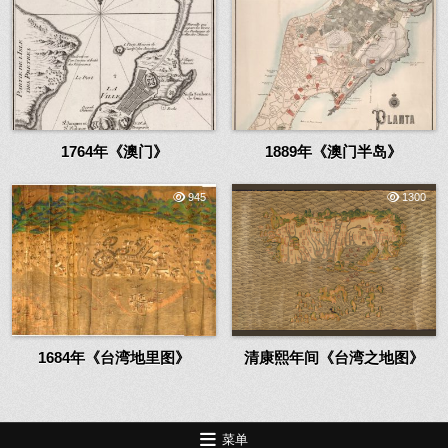
1764年《澳门》
1889年《澳门半岛》
945
1300
1684年《台湾地里图》
清康熙年间《台湾之地图》
菜单