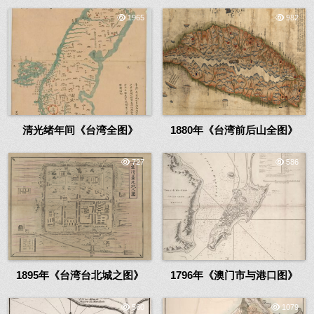
1965
982
清光绪年间《台湾全图》
1880年《台湾前后山全图》
727
586
1895年《台湾台北城之图》
1796年《澳门市与港口图》
560
1079