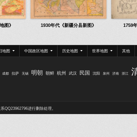
细地图》
1930年代《新疆分县新图》
175
旧地图
中国政区地图
历史地图
世界地图
其他
明朝
民国
杭州
朝鲜
武汉
拉萨
沈阳
成都
无锡
泉州
济南
浙江
Q23962796进行删除处理。