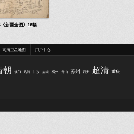
9年《新疆全图》16幅
高清卫星地图
用户中心
清朝
超清
苏州
重庆
福州
澳门
热河
甘孜
盐城
舟山
西安