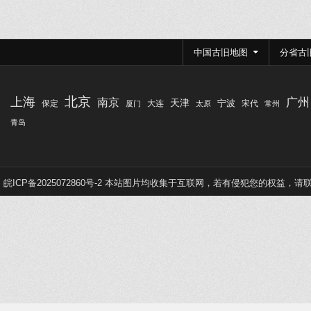
中国古旧地图
分省古
北京
上海
广州
南京
天津
宁波
保定
大连
宋代
厦门
太原
常州
青岛
皖ICP备2025072860号-2
本站图片均收集于互联网，若有侵犯您的权益，请联系Q