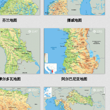
芬兰地图
挪威地图
1147
1351
摩尔多瓦地图
阿尔巴尼亚地图
2527
1621