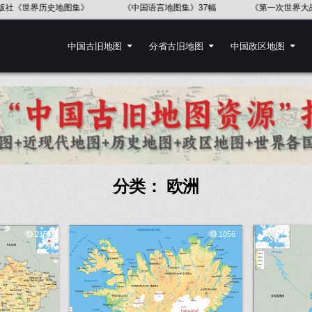
中国语言地图集》37幅
《第一次世界大战地图集(英文版)》52幅
佛
中国古旧地图
分省古旧地图
中国政区地图
分类：
欧洲
2155
1056