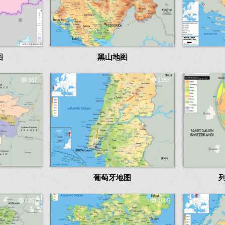
图
黑山地图
987
1353
葡萄牙地图
1267
1005