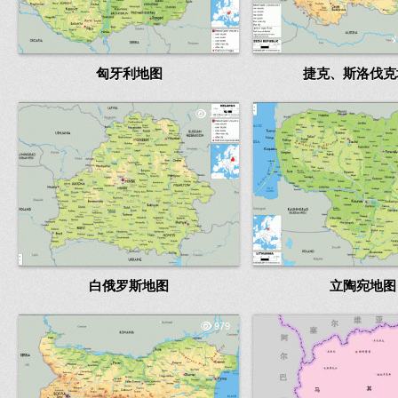
匈牙利地图
捷克、斯洛伐克
1791
白俄罗斯地图
立陶宛地图
979