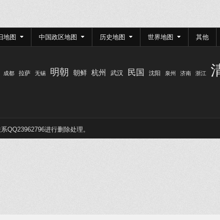
旧地图
中国政区地图
历史地图
世界地图
其他
明朝
民国
杭州
朝鲜
武汉
拉萨
沈阳
成都
无锡
泉州
济南
浙江
Q23962796进行删除处理。