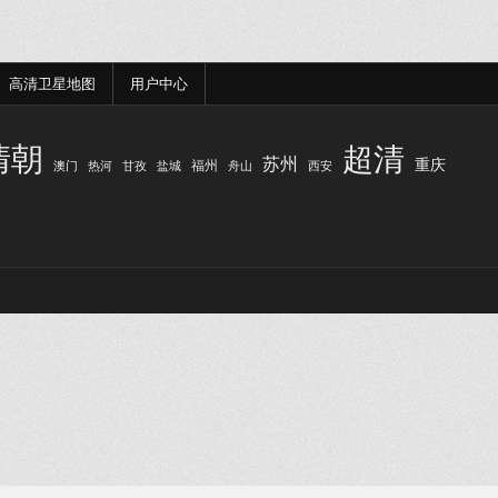
高清卫星地图
用户中心
清朝
超清
苏州
重庆
福州
澳门
热河
甘孜
盐城
舟山
西安