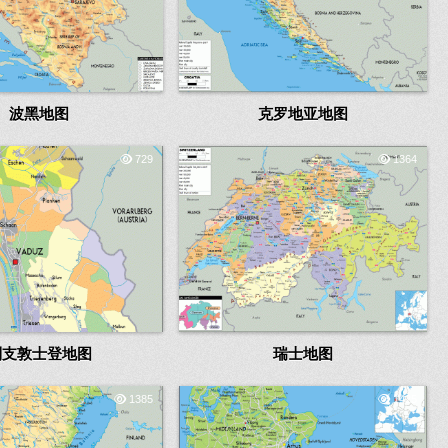
波黑地图
克罗地亚地图
729
1364
列支敦士登地图
瑞士地图
1385
1425