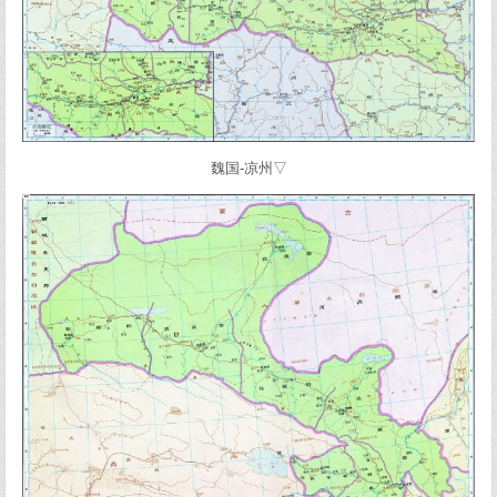
魏国-凉州▽