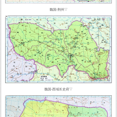
魏国-荆州▽
魏国-西域长史府▽