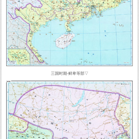
三国时期-鲜卑等部▽