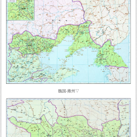
魏国-雍州▽