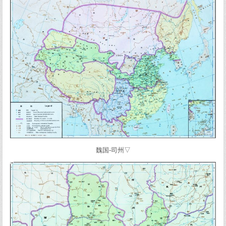
魏国-司州▽