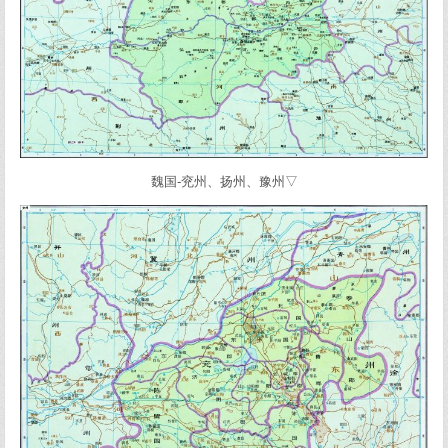
魏国-兖州、扬州、豫州▽