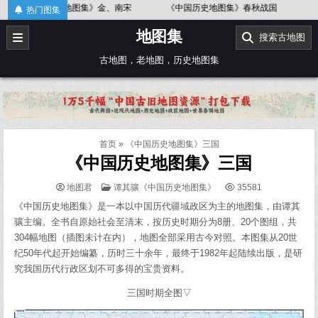
Skip
地图集》春秋战国
《中国历史地图集》辽、北宋
《中国历史地图集
热门图集
to
地图集
content
搜索古地图
古地图，老地图，历史地图集
首页
»
《中国历史地图集》三国
《中国历史地图集》三国
POSTED
地图君
谭其骧《中国历史地图集》
35581
IN
《中国历史地图集》是一本以中国历代疆域政区为主的地图集，由谭其
骧主编。全书自原始社会至清末，按历史时期分为8册、20个图组，共
304幅地图（插图未计在内），地图全部采用古今对照。本图集从20世
纪50年代起开始编纂，历时三十余年，最终于1982年起陆续出版，是研
究我国历代行政区划不可多得的宝贵资料。
三国时期全图▽