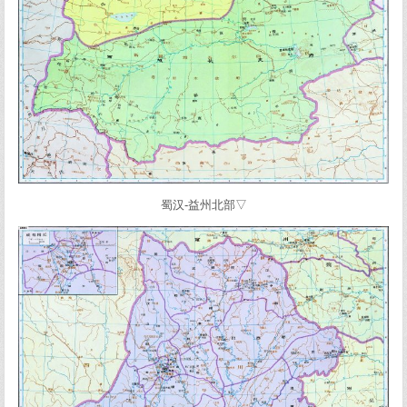
蜀汉-益州北部▽