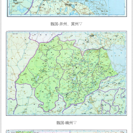
魏国-并州、冀州▽
魏国-幽州▽