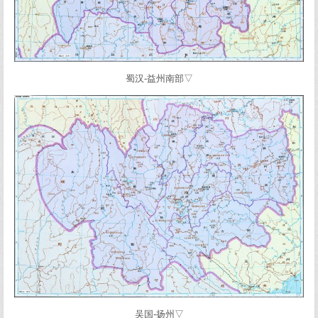
蜀汉-益州南部▽
吴国-扬州▽