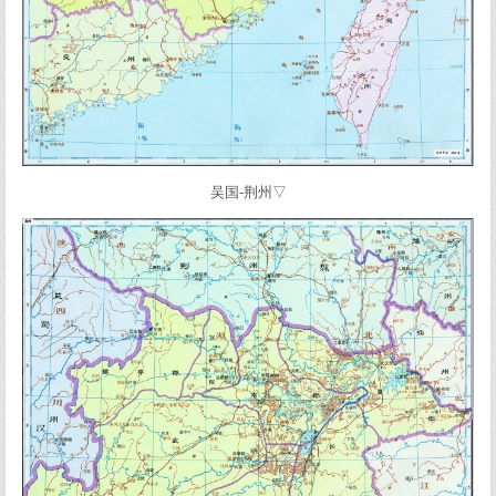
吴国-荆州▽