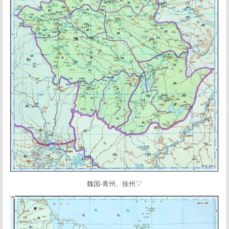
魏国-青州、徐州▽