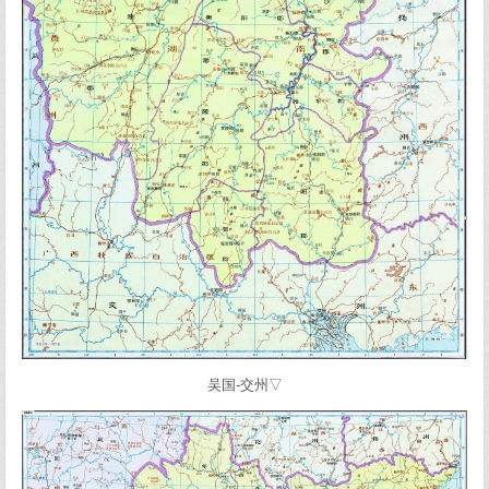
吴国-交州▽