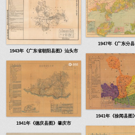
1947年《广东分
1943年《广东省朝阳县图》汕头市
888
1941年《徐闻县图
1941年《德庆县图》肇庆市