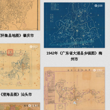
938
年《怀集县地图》肇庆市
912
1942年《广东省大浦县乡镇图》梅
州市
1352
1年《澄海县图》汕头市
1144