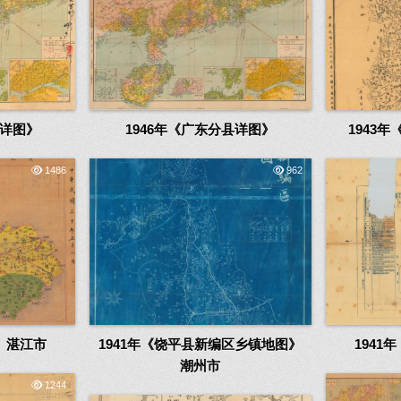
县详图》
1946年《广东分县详图》
1943
1486
962
》湛江市
1941年《饶平县新编区乡镇地图》
194
潮州市
1244