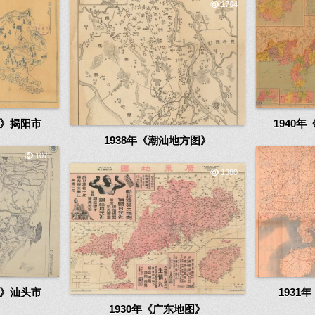
1764
图》揭阳市
1940
1938年《潮汕地方图》
1075
1380
图》汕头市
193
1930年《广东地图》