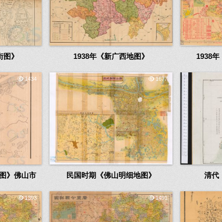
街图》
1938年《新广西地图》
193
1434
1677
图》佛山市
民国时期《佛山明细地图》
清代
1393
1491