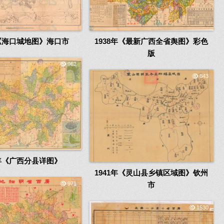
年《海口城地图》海口市
1938年《最新广西全省舆图》彩色
版
962
843
7年《广西分县详图》
1941年《灵山县乡镇区域图》钦州
971
市
1530