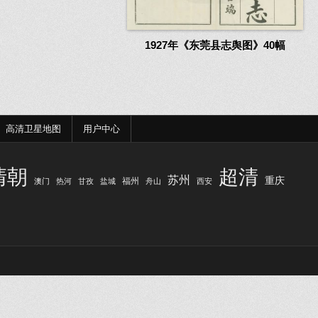
1927年《东莞县志舆图》40幅
高清卫星地图
用户中心
清朝
超清
苏州
重庆
福州
澳门
热河
甘孜
盐城
舟山
西安