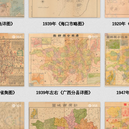
岛详图》
1939年《海口市略图》
1920
964
843
全省舆图》
1939年左右《广西分县详图》
194
924
958