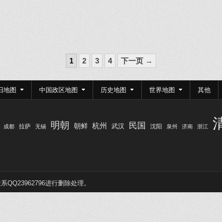
1
2
3
4
下一页 →
旧地图
中国政区地图
历史地图
世界地图
其他
明朝
民国
杭州
朝鲜
武汉
拉萨
沈阳
成都
无锡
泉州
济南
浙江
Q23962796进行删除处理。