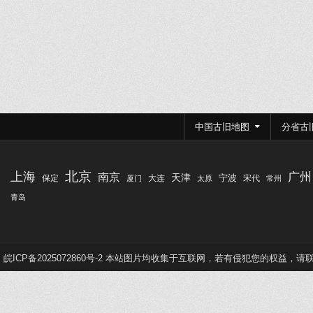
文
章
分
中国古旧地图
分省古
页
北京
上海
广州
南京
天津
宁波
保定
大连
宋代
厦门
太原
常州
青岛
皖ICP备2025072860号-2
本站图片均收集于互联网，若有侵犯您的权益，请联系Q