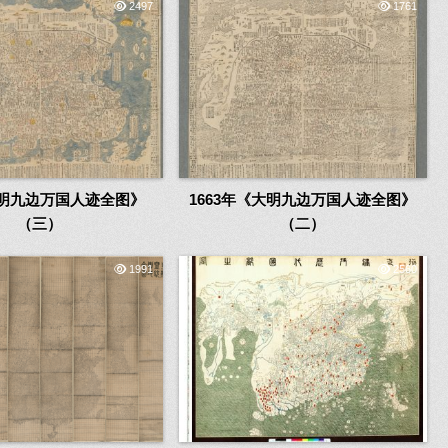
2497
1761
大明九边万国人迹全图》
1663年《大明九边万国人迹全图》
（三）
（二）
1991
2560