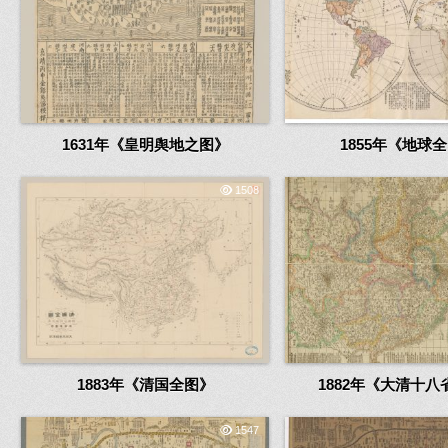
1631年《皇明舆地之图》
1855年《地球
1508
1883年《清国全图》
1882年《大清十八
1547