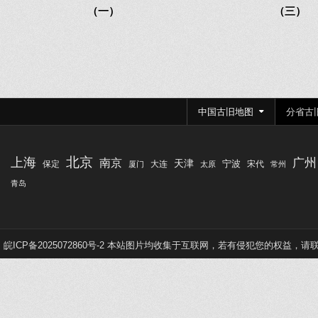
（一）
（三）
文
章
分
中国古旧地图
分省古
页
北京
上海
广州
南京
天津
宁波
保定
大连
宋代
厦门
太原
常州
青岛
皖ICP备2025072860号-2
本站图片均收集于互联网，若有侵犯您的权益，请联系Q