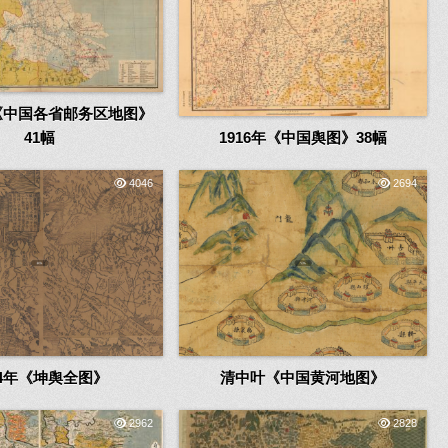
代《中国各省邮务区地图》
41幅
1916年《中国舆图》38幅
4046
2694
74年《坤舆全图》
清中叶《中国黄河地图》
2962
2828