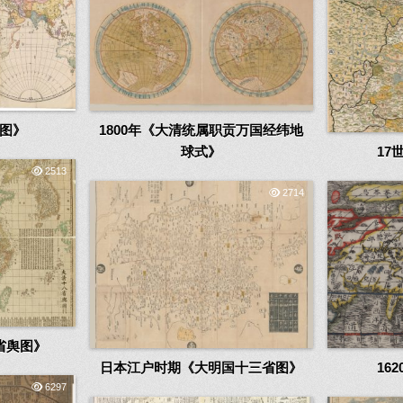
全图》
1800年《大清统属职贡万国经纬地
球式》
17
2513
2714
省舆图》
日本江户时期《大明国十三省图》
16
6297