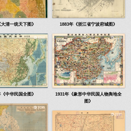
8《大清一统天下图》
1883年《浙江省宁波府城图》
4360
3576
7年《中华民国全图》
1931年《象形中华民国人物舆地全
图》
3195
2191