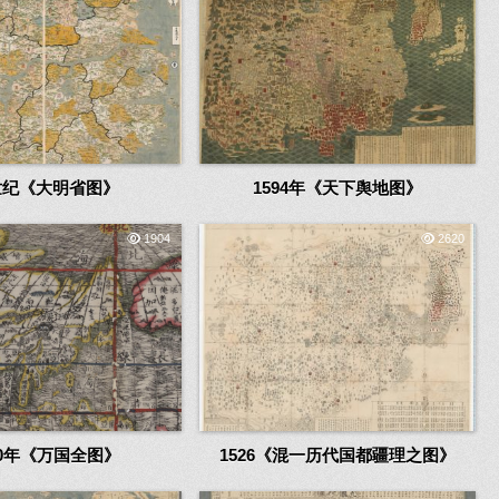
世纪《大明省图》
1594年《天下舆地图》
1904
2620
20年《万国全图》
1526《混一历代国都疆理之图》