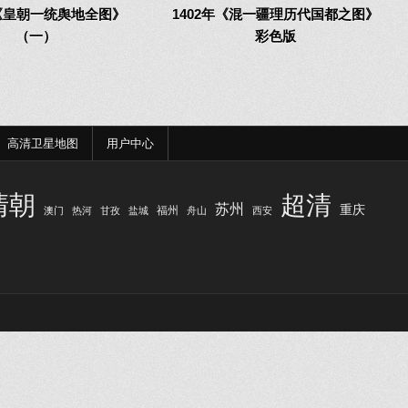
年《皇朝一统舆地全图》
1402年《混一疆理历代国都之图》
（一）
彩色版
高清卫星地图
用户中心
清朝
超清
苏州
重庆
福州
澳门
热河
甘孜
盐城
舟山
西安