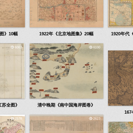
图》10幅
1922年《北京地图集》20幅
1920年
6063
6100
江苏全图》
清中晚期《南中国海岸图卷》
16
2578
2623