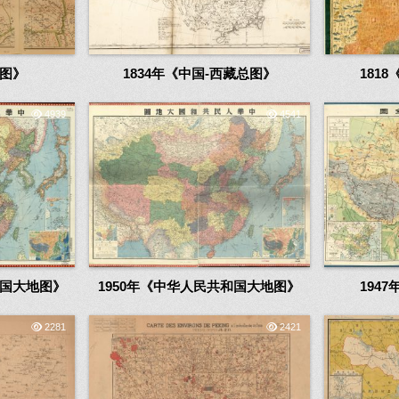
全图》
1834年《中国-西藏总图》
181
4939
4541
和国大地图》
1950年《中华人民共和国大地图》
194
2281
2421