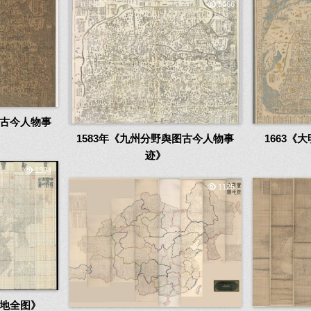
8466
图古今人物事
1583年《九州分野舆图古今人物事
1663《
迹》
1304
1125
舆地全图》