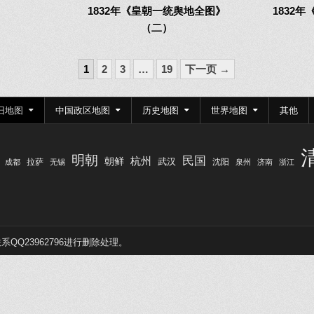
1832年《皇朝一统舆地全图》
1832
（二）
1
2
3
…
19
下一页 →
旧地图
中国政区地图
历史地图
世界地图
其他
明朝
民国
杭州
朝鲜
武汉
拉萨
沈阳
成都
无锡
泉州
济南
浙江
Q23962796进行删除处理。