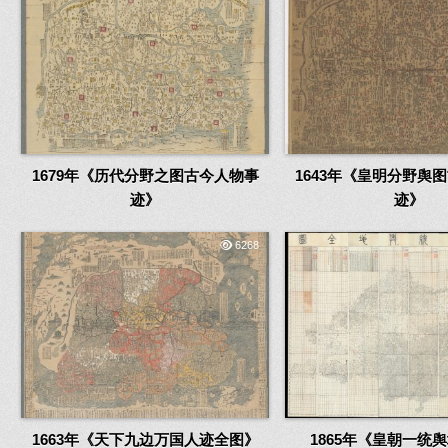
1679年《历代分野之图古今人物事
1643年《皇明分野舆
迹》
迹》
6268
1663年《天下九边万国人迹全图》
1865年《皇朝一统