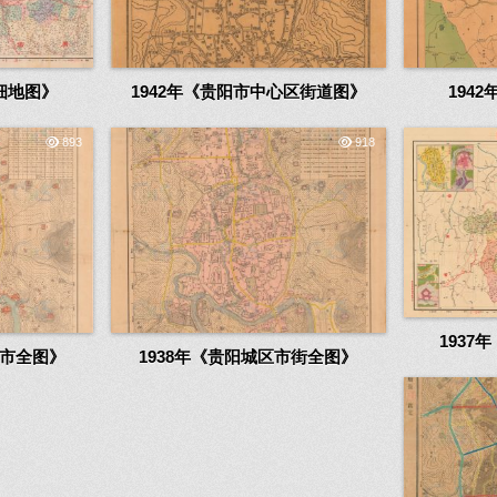
细地图》
1942年《贵阳市中心区街道图》
194
893
918
193
街市全图》
1938年《贵阳城区市街全图》