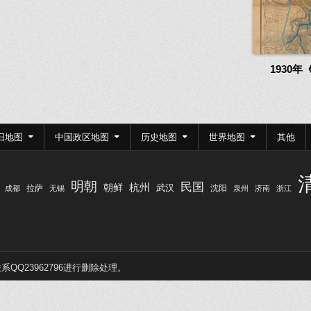
1930
旧地图
中国政区地图
历史地图
世界地图
其他
明朝
民国
杭州
朝鲜
武汉
拉萨
沈阳
成都
无锡
泉州
济南
浙江
Q23962796进行删除处理。