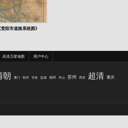
年《贵阳市道路系统图》
高清卫星地图
用户中心
清朝
超清
苏州
重庆
福州
澳门
热河
甘孜
盐城
舟山
西安