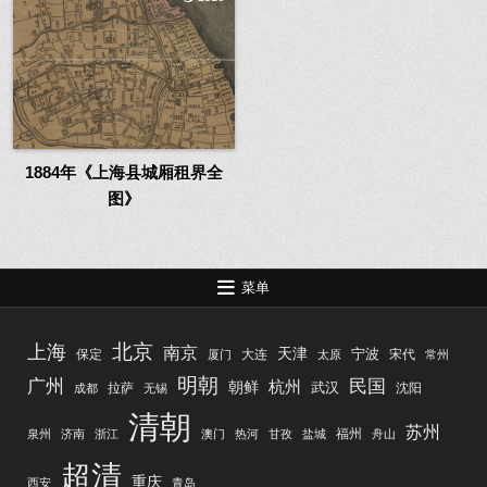
1884年《上海县城厢租界全
图》
菜单
北京
上海
南京
天津
宁波
保定
大连
宋代
厦门
太原
常州
明朝
广州
民国
杭州
朝鲜
武汉
拉萨
沈阳
成都
无锡
清朝
苏州
福州
泉州
济南
浙江
澳门
热河
甘孜
盐城
舟山
超清
重庆
西安
青岛