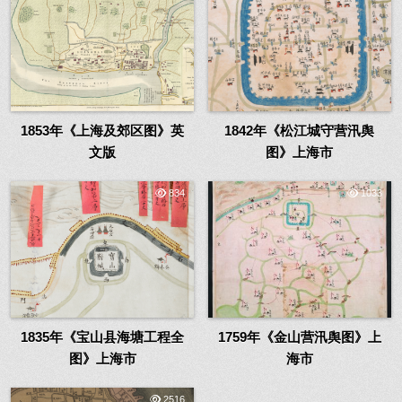
1853年《上海及郊区图》英
1842年《松江城守营汛舆
文版
图》上海市
834
1033
1835年《宝山县海塘工程全
1759年《金山营汛舆图》上
图》上海市
海市
2516