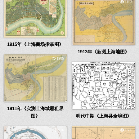
1103
1915年《上海商场指掌图》
1913年《新测上海地图》
1985
1143
1911年《实测上海城厢租界
图》
明代中期《上海县全境图》
916
1586