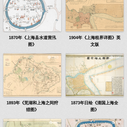
1870年《上海县水道营汛
1904年《上海租界详图》英
图》
文版
1413
1180
1893年《芜湖和上海之间狩
1873年日绘《清国上海全
猎图》
图》
892
978