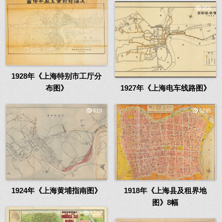
956
1928年《上海特别市工厅分
布图》
1927年《上海电车线路图》
619
6295
1924年《上海黄埔指南图》
1918年《上海县及租界地
图》8幅
1282