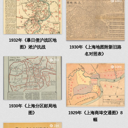
1803
1932年《暴日侵沪战区地
图》淞沪抗战
1930年《上海地图附新旧路
名对照表》
763
1066
1930年《上海分区邮局地
图》
1929年《上海商埠交通图》8
幅
794