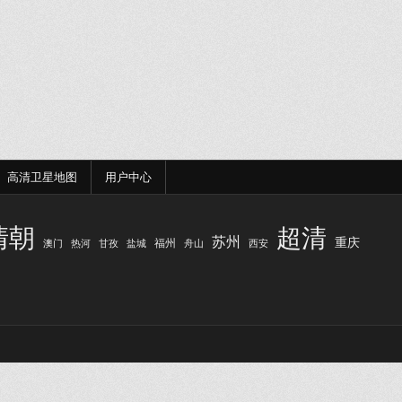
高清卫星地图
用户中心
清朝
超清
苏州
重庆
福州
澳门
热河
甘孜
盐城
舟山
西安