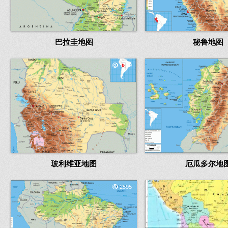
巴拉圭地图
秘鲁地图
1419
玻利维亚地图
厄瓜多尔地
2595