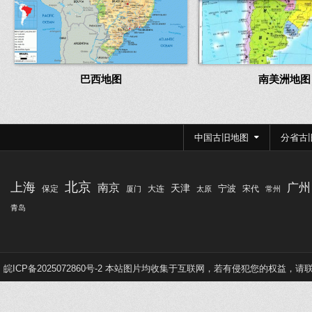
巴西地图
南美洲地图
中国古旧地图
分省古
北京
上海
广州
南京
天津
宁波
保定
大连
宋代
厦门
太原
常州
青岛
皖ICP备2025072860号-2
本站图片均收集于互联网，若有侵犯您的权益，请联系Q