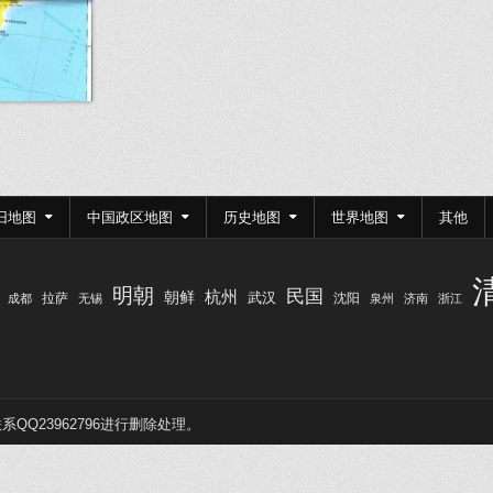
旧地图
中国政区地图
历史地图
世界地图
其他
明朝
民国
杭州
朝鲜
武汉
拉萨
沈阳
成都
无锡
泉州
济南
浙江
Q23962796进行删除处理。