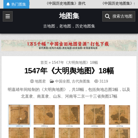
Skip
地形图
《中国历史地图集》唐代
《中国历史地图集》金、南宋
热门图集
to
地图集
content
搜索古地图
古地图，老地图，历史地图集
首页
»
1547年《大明舆地图》18幅
1547年《大明舆地图》18幅
POSTED
地图君
中国全图
,
古代舆图集
3119
IN
明嘉靖年间绘制的《大明舆地图》，共18幅，包括舆地总图1幅，以及
北直隶、南直隶、山东、河南等二京一十三省舆图17幅