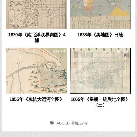
1870年《南北洋联界舆图》4
1638年《舆地图》日绘
辅
0
4563
0
1301
1855年《京杭大运河全图》
1865年《皇朝一统舆地全图》
（三）
TAGGED
明朝
,
超清