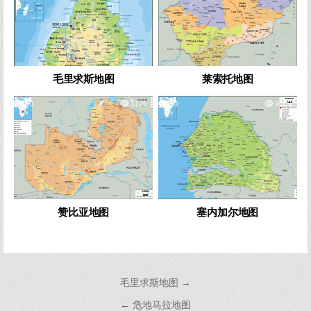
毛里求斯地图
莱索托地图
0
1726
0
1589
赞比亚地图
塞内加尔地图
文
毛里求斯地图 →
章
← 危地马拉地图