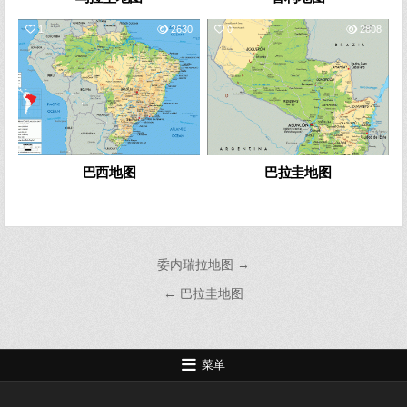
1
2630
0
2808
巴西地图
巴拉圭地图
文
委内瑞拉地图 →
章
← 巴拉圭地图
导
航
菜单