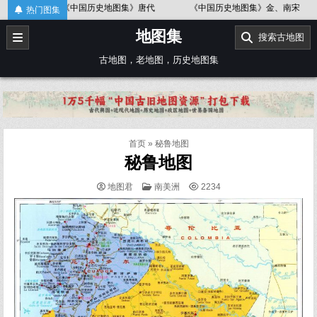
Skip
《中国历史地图集》唐代
《中国历史地图集》金、南宋
《中国历
热门图集
to
地图集
content
搜索古地图
古地图，老地图，历史地图集
首页
»
秘鲁地图
秘鲁地图
POSTED
地图君
南美洲
2234
IN