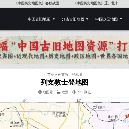
国历史地图集》辽、北宋
《中国历史地图集》东汉
《中国历史地图
中国古旧地图
分省古旧地图
中国政区地图
首页
»
列支敦士登地图
列支敦士登地图
POSTED
地图君
欧洲
721
浏览
IN