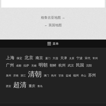
文
格鲁吉亚地图 →
章
← 英国地图
导
航
菜单
北京
上海
南京
天津
宁波
保定
大连
宋代
厦门
太原
常州
明朝
广州
民国
杭州
朝鲜
武汉
拉萨
沈阳
成都
无锡
清朝
苏州
福州
泉州
济南
浙江
澳门
热河
甘孜
盐城
舟山
超清
重庆
西安
青岛