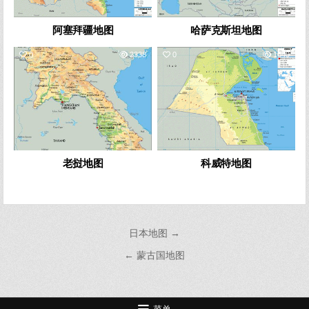
阿塞拜疆地图
哈萨克斯坦地图
0
2338
0
1640
老挝地图
科威特地图
文
日本地图 →
章
← 蒙古国地图
导
航