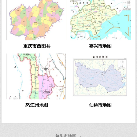
重庆市酉阳县
嘉兴市地图
0
607
0
782
怒江州地图
仙桃市地图
文
包头市地图 →