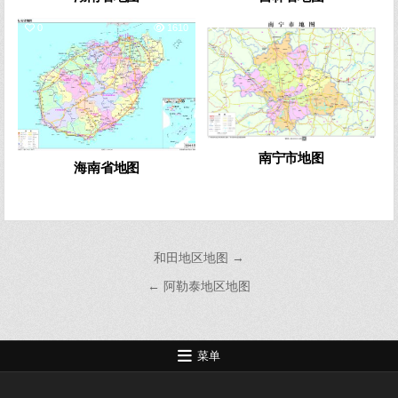
0
1610
1
3630
南宁市地图
海南省地图
文
和田地区地图 →
章
← 阿勒泰地区地图
导
航
菜单