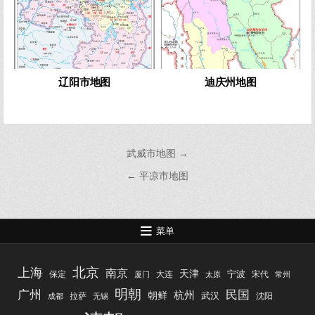
辽阳市地图
迪庆州地图
文
武威市地图 →
章
← 平凉市地图
导
航
菜单
北京
上海
南京
天津
宁波
保定
大连
宋代
厦门
太原
常州
明朝
广州
民国
杭州
朝鲜
武汉
拉萨
沈阳
成都
无锡