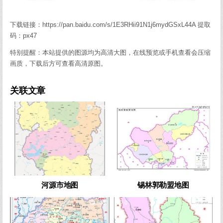
下载链接：https://pan.baidu.com/s/1E3RHii91N1j6mydGSxL44A 提取
码：px47
特别提醒：本站提供的图源均为高清大图，在线预览或手机查看会压缩
画质，下载后方可查看高清原图。
关联文章
0
1158
0
979
河源市地图
锡林郭勒盟地图
0
908
0
779