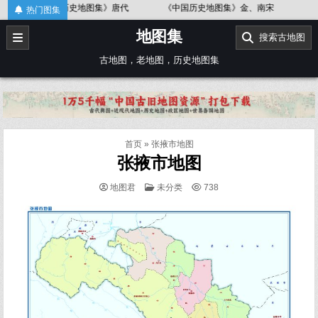
Skip
《中国历史地图集》金、南宋
《中国历史地图集》春秋战国
《
热门图集
to
地图集
content
搜索古地图
古地图，老地图，历史地图集
首页
»
张掖市地图
张掖市地图
POSTED
地图君
未分类
738
IN