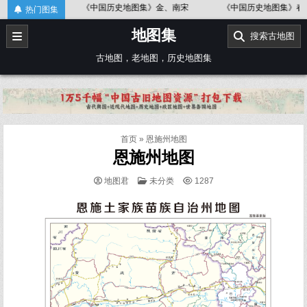
Skip
金、南宋
《中国历史地图集》春秋战国
《中国历史地图集》辽、北宋
热门图集
to
地图集
content
搜索古地图
古地图，老地图，历史地图集
首页
»
恩施州地图
恩施州地图
POSTED
地图君
未分类
1287
IN