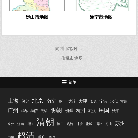
昆山市地图
遂宁市地图
文
随州市地图 →
章
← 仙桃市地图
导
航
菜单
北京
上海
南京
天津
宁波
保定
大连
宋代
厦门
太原
常州
明朝
广州
民国
杭州
朝鲜
武汉
拉萨
沈阳
成都
无锡
清朝
苏州
福州
泉州
济南
浙江
澳门
热河
甘孜
盐城
舟山
超清
重庆
西安
青岛