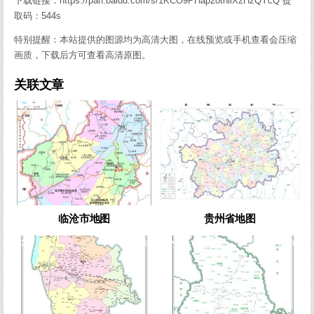
下载链接：https://pan.baidu.com/s/1KCO9PHap2othliX2HzQYcQ 提
取码：544s
特别提醒：本站提供的图源均为高清大图，在线预览或手机查看会压缩
画质，下载后方可查看高清原图。
关联文章
0
1090
0
1019
临沧市地图
贵州省地图
0
969
0
1058