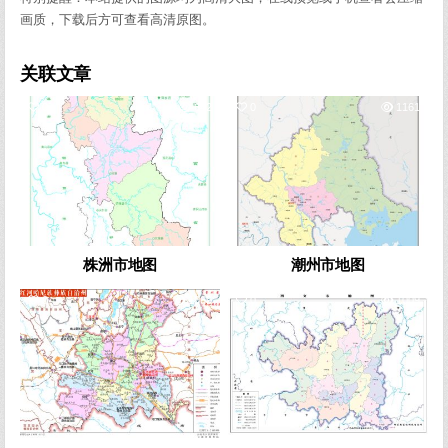
画质，下载后方可查看高清原图。
关联文章
0
642
0
1161
株洲市地图
潮州市地图
0
1069
0
1009