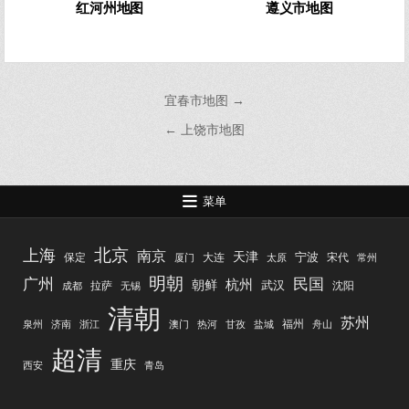
红河州地图
遵义市地图
文
宜春市地图 →
章
← 上饶市地图
导
航
菜单
北京
上海
南京
天津
宁波
保定
大连
宋代
厦门
太原
常州
明朝
广州
民国
杭州
朝鲜
武汉
拉萨
沈阳
成都
无锡
清朝
苏州
福州
泉州
济南
浙江
澳门
热河
甘孜
盐城
舟山
超清
重庆
西安
青岛