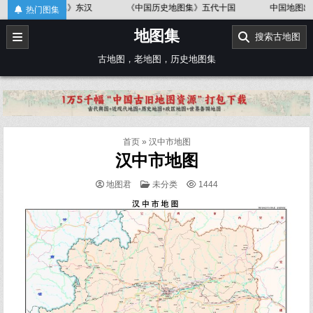
Skip
史地图集》东汉
《中国历史地图集》五代十国
中国地图出版社《世
热门图集
to
地图集
content
搜索古地图
古地图，老地图，历史地图集
首页
»
汉中市地图
汉中市地图
POSTED
地图君
未分类
1444
IN