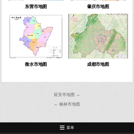
东营市地图
肇庆市地图
0
965
0
2294
衡水市地图
成都市地图
文
延安市地图 →
章
← 榆林市地图
导
航
菜单