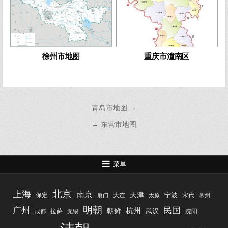
徐州市地图
重庆市潼南区
文
青岛市地图 →
章
← 东营市地图
导
航
菜单
北京
上海
南京
天津
宁波
保定
大连
宋代
厦门
太原
常州
明朝
广州
民国
杭州
朝鲜
武汉
拉萨
沈阳
成都
无锡