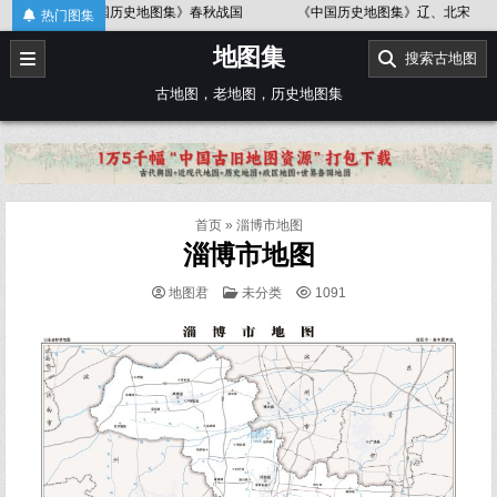
Skip
战国
《中国历史地图集》辽、北宋
《中国历史地图集》东汉
热门图集
to
地图集
content
搜索古地图
古地图，老地图，历史地图集
首页
»
淄博市地图
淄博市地图
POSTED
地图君
未分类
1091
IN