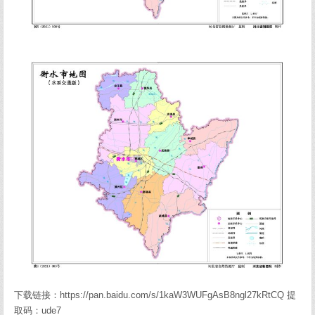
下载链接：https://pan.baidu.com/s/1kaW3WUFgAsB8ngl27kRtCQ 提
取码：ude7