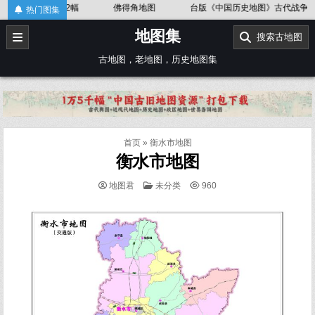
Skip
英文版)》52幅
佛得角地图
台版《中国历史地图》古代战争
热门图集
to
地图集
content
搜索古地图
古地图，老地图，历史地图集
首页
»
衡水市地图
衡水市地图
POSTED
地图君
未分类
960
IN