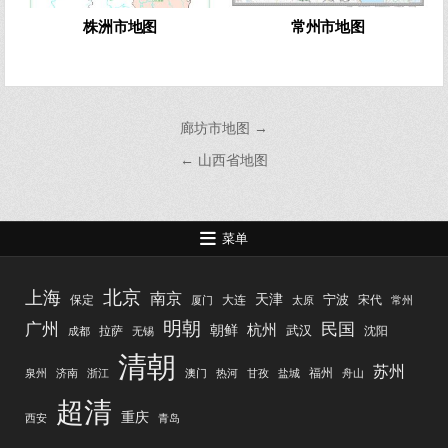
株洲市地图
常州市地图
文
廊坊市地图 →
章
← 山西省地图
导
航
菜单
北京
上海
南京
天津
宁波
保定
大连
宋代
厦门
太原
常州
明朝
广州
民国
杭州
朝鲜
武汉
拉萨
沈阳
成都
无锡
清朝
苏州
福州
泉州
济南
浙江
澳门
热河
甘孜
盐城
舟山
超清
重庆
西安
青岛