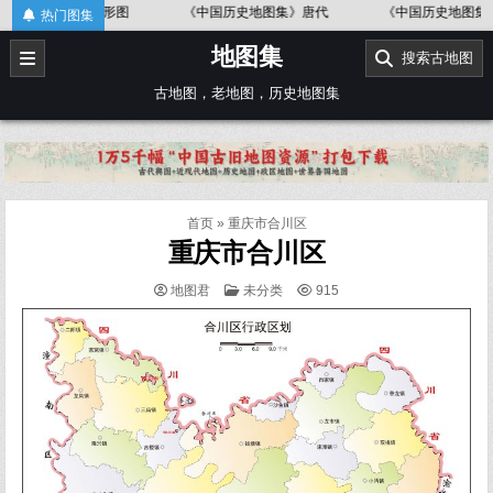
Skip
中国地形图
《中国历史地图集》唐代
《中国历史地图集》金、南
热门图集
to
地图集
content
搜索古地图
古地图，老地图，历史地图集
首页
»
重庆市合川区
重庆市合川区
POSTED
地图君
未分类
915
IN