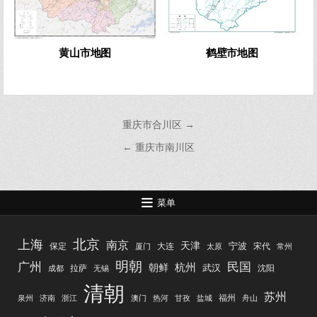
黄山市地图
鹤壁市地图
文
重庆市合川区 →
章
← 重庆市南川区
导
航
菜单
北京
上海
南京
天津
宁波
保定
大连
宋代
厦门
太原
常州
明朝
广州
民国
杭州
朝鲜
武汉
拉萨
沈阳
成都
无锡
清朝
苏州
福州
泉州
济南
浙江
澳门
热河
甘孜
盐城
舟山