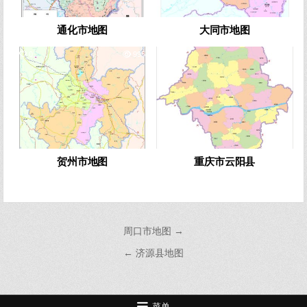
通化市地图
大同市地图
0
995
0
581
贺州市地图
重庆市云阳县
文
周口市地图 →
章
← 济源县地图
导
航
菜单