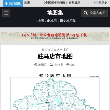
Skip
《中国历史地图集》春秋战国
《中国历史地图集》辽、北宋
《
热门图集
to
地图集
content
搜索古地图
古地图，老地图，历史地图集
首页
»
驻马店市地图
驻马店市地图
POSTED
地图君
未分类
961
IN