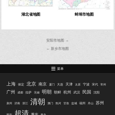
湖北省地图
蚌埠市地图
文
安阳市地图 →
章
← 新乡市地图
导
航
菜单
北京
上海
南京
天津
宁波
保定
大连
宋代
厦门
太原
常州
明朝
广州
民国
杭州
朝鲜
武汉
拉萨
沈阳
成都
无锡
清朝
苏州
福州
泉州
济南
浙江
澳门
热河
甘孜
盐城
舟山
超清
重庆
西安
青岛