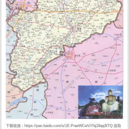
下载链接：https://pan.baidu.com/s/1E-PraeWCwViYbj18qq3tTQ 提取