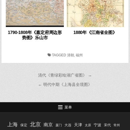
1790-1808年《嘉定府周边形
1880年《江南省全图》
势图》乐山市
TAGGED
清朝
,
福州
文
清代《青绿彩绘湖广省图》 →
章
← 明代中期《上海县全境图》
导
航
菜单
北京
上海
南京
天津
宁波
保定
大连
宋代
厦门
太原
常州