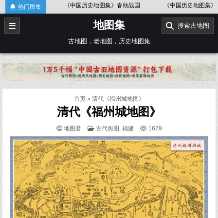
Skip
》金、南宋
《中国历史地图集》春秋战国
《中国历史地图集》辽、
热门图集
to
地图集
content
搜索古地图
古地图，老地图，历史地图集
首页
»
清代《福州城地图》
清代《福州城地图》
POSTED
地图君
古代舆图
,
福建
1679
IN