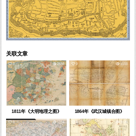
关联文章
0
2656
0
1133
1811年《大明地理之图》
1864年《武汉城镇合图》
0
1016
0
3126