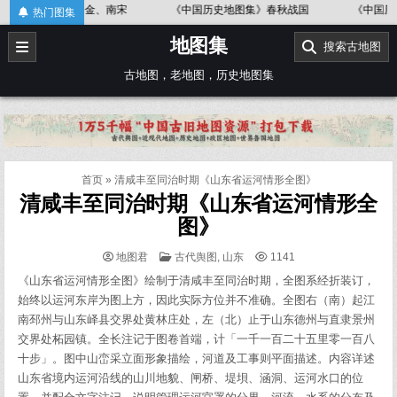
Skip
金、南宋
《中国历史地图集》春秋战国
《中国历史地图集》辽、北
热门图集
to
地图集
content
搜索古地图
古地图，老地图，历史地图集
首页
»
清咸丰至同治时期《山东省运河情形全图》
清咸丰至同治时期《山东省运河情形全
图》
POSTED
地图君
古代舆图
,
山东
1141
IN
《山东省运河情形全图》绘制于清咸丰至同治时期，全图系经折装订，
始终以运河东岸为图上方，因此实际方位并不准确。全图右（南）起江
南邳州与山东峄县交界处黄林庄处，左（北）止于山东德州与直隶景州
交界处柘园镇。全长注记于图卷首端，计「一千一百二十五里零一百八
十步」。图中山峦采立面形象描绘，河道及工事则平面描述。内容详述
山东省境内运河沿线的山川地貌、闸桥、堤垻、涵洞、运河水口的位