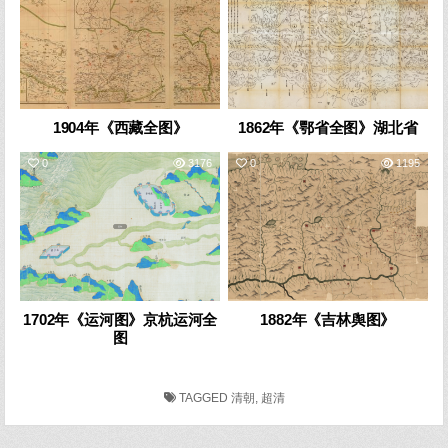
1904年《西藏全图》
1862年《鄂省全图》湖北省
0
3176
0
1195
1702年《运河图》京杭运河全
1882年《吉林舆图》
图
TAGGED
清朝
,
超清