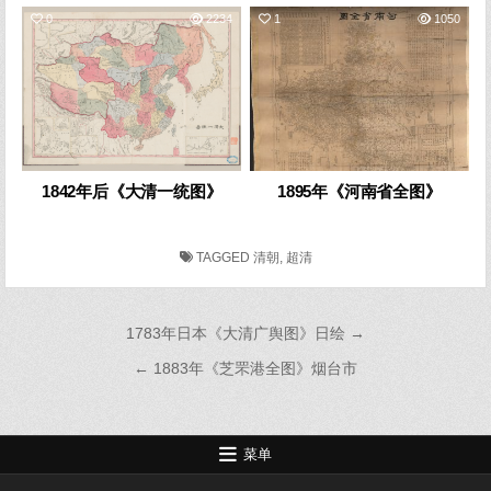
0
2234
1
1050
1842年后《大清一统图》
1895年《河南省全图》
TAGGED
清朝
,
超清
文
1783年日本《大清广舆图》日绘 →
章
← 1883年《芝罘港全图》烟台市
导
航
菜单