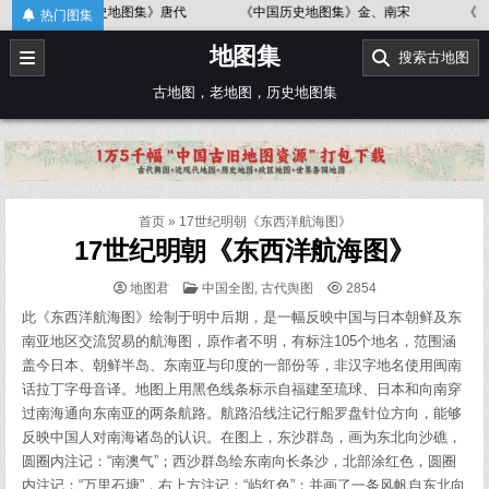
Skip
地图集》唐代
《中国历史地图集》金、南宋
《中国历史地图集》春
热门图集
to
地图集
content
搜索古地图
古地图，老地图，历史地图集
首页
»
17世纪明朝《东西洋航海图》
17世纪明朝《东西洋航海图》
POSTED
地图君
中国全图
,
古代舆图
2854
IN
此《东西洋航海图》绘制于明中后期，是一幅反映中国与日本朝鲜及东
南亚地区交流贸易的航海图，原作者不明，有标注105个地名，范围涵
盖今日本、朝鲜半岛、东南亚与印度的一部份等，非汉字地名使用闽南
话拉丁字母音译。地图上用黑色线条标示自福建至琉球、日本和向南穿
过南海通向东南亚的两条航路。航路沿线注记行船罗盘针位方向，能够
反映中国人对南海诸岛的认识。在图上，东沙群岛，画为东北向沙礁，
圆圈内注记：“南澳气”；西沙群岛绘东南向长条沙，北部涂红色，圆圈
内注记：“万里石塘”，右上方注记：“屿红色”；并画了一条风帆自东北向