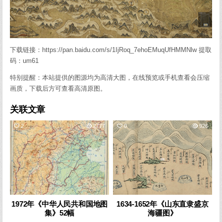
下载链接：https://pan.baidu.com/s/1IjRoq_7ehoEMuqUfHMMNlw 提取
码：um61
特别提醒：本站提供的图源均为高清大图，在线预览或手机查看会压缩
画质，下载后方可查看高清原图。
关联文章
2
2777
0
926
1972年《中华人民共和国地图
1634-1652年《山东直隶盛京
集》52幅
海疆图》