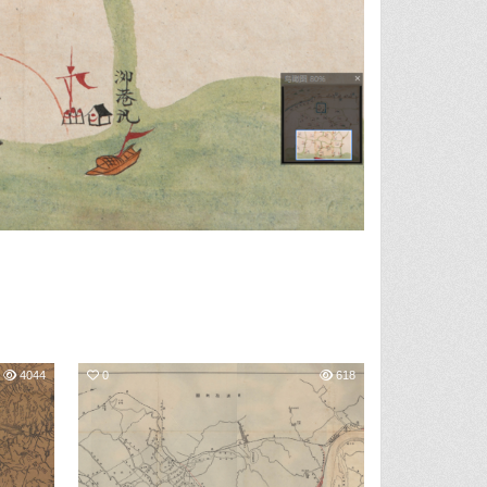
4044
0
618