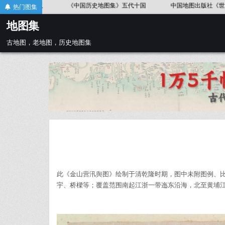
Skip
历史地图集》
《中国语言地图集》37幅
《第一次世界大战地图集(英文
热门图集
to
地图集
content
古地图，老地图，历史地图集
此《金山营汛舆图》绘制于清乾隆时期，图中未附图例、
宇、桥樑等；覆盖范围南起江浙一带迤东沿海，北至黄埔