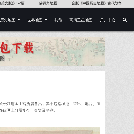
《第二次世界大战地图集》PDF原文
《中国历史地图集》西晋
中国
历史地图
世界地图
其他
高清卫星地图
用户中心
绘松江府金山营所属各汛，其中包括城池、营汛、炮台、庙
在政区上分属华亭、奉贤及平湖。