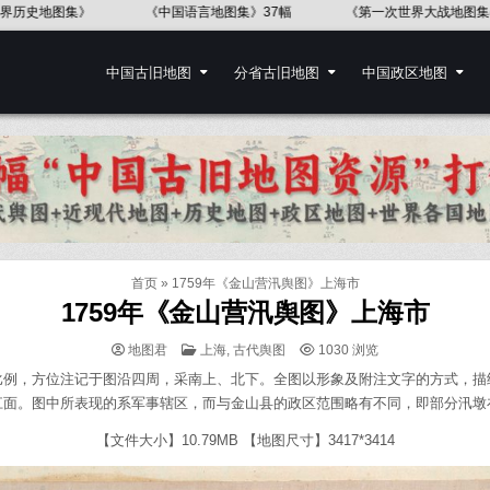
版)》52幅
佛得角地图
台版《中国历史地图》古代战争
中国古旧地图
分省古旧地图
中国政区地图
首页
»
1759年《金山营汛舆图》上海市
1759年《金山营汛舆图》上海市
POSTED
地图君
上海
,
古代舆图
1030
浏览
IN
比例，方位注记于图沿四周，采南上、北下。全图以形象及附注文字的方式，描
江面。图中所表现的系军事辖区，而与金山县的政区范围略有不同，即部分汛墩
【文件大小】10.79MB 【地图尺寸】3417*3414