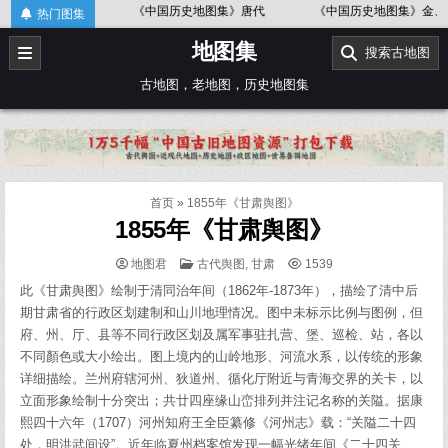
Skip
《中国历史地图集》唐代
《中国历史地图集》金、南宋
《中
热门图集
to
地图集
content
搜索古地图
古地图，老地图，历史地图集
首页
»
1855年《甘肃舆图》
1855年《甘肃舆图》
POSTED
地图君
古代舆图
,
甘肃
1539
IN
此《甘肃舆图》绘制于清同治年间（1862年-1873年），描绘了清中后
期甘肃省的行政区划建制和山川地理情况。图中未标示比例与图例，但
府、州、厅、县等不同行政区划及属军事驻扎营、堡、巡检、站，各以
不同顏色或大小绘出。图上境内的山岭地形、河流水系，以传统的形象
详细描绘。兰州府辖河州、狄道州、循化厅附近与青海交界的关卡，以
立面形象绘制十分突出；共廿四座缘山峦排列并注记名称的关隘。据康
熙四十六年（1707）河州知府王全臣纂修《河州志》载：“关隘二十四
处，明洪武间设”。近年临夏州档案馆发现一幅光绪年间《二十四关