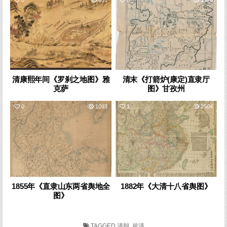
清康熙年间《罗刹之地图》雅
清末《打箭炉(康定)直隶厅
克萨
图》甘孜州
0
1093
1
2504
1855年《直隶山东两省舆地全
1882年《大清十八省舆图》
图》
TAGGED
清朝
,
超清