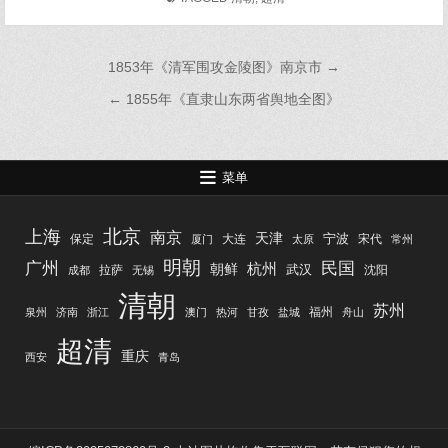
文
1853年《清军围攻金陵图》南京市 →
章
← 1855年《直隶山东两省舆地全图》
导
航
菜单
北京
上海
南京
天津
宁波
保定
大连
宋代
厦门
太原
常州
明朝
广州
民国
杭州
朝鲜
武汉
拉萨
沈阳
成都
无锡
清朝
苏州
福州
泉州
济南
浙江
澳门
热河
甘孜
盐城
舟山
超清
重庆
西安
青岛