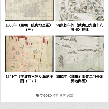
1865年《皇朝一统舆地全图》
清康乾年间《武夷山九曲十八
（三）
景图》福建
0
657
0
676
1841年《宁波府六邑及海岛洋
1862年《苏州府阊胥二门外附
图（二）》
郭地舆图》
TAGGED
清朝
,
热河
,
超清