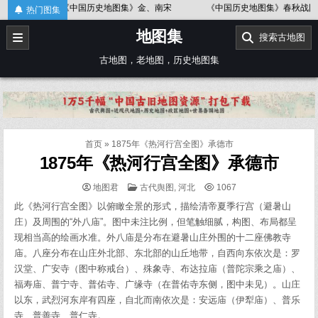
Skip
《中国历史地图集》金、南宋
《中国历史地图集》春秋战国
《中国
热门图集
to
地图集
content
搜索古地图
古地图，老地图，历史地图集
首页
»
1875年《热河行宫全图》承德市
1875年《热河行宫全图》承德市
POSTED
地图君
古代舆图
,
河北
1067
IN
此《热河行宫全图》以俯瞰全景的形式，描绘清帝夏季行宫（避暑山
庄）及周围的“外八庙”。图中未注比例，但笔触细腻，构图、布局都呈
现相当高的绘画水准。外八庙是分布在避暑山庄外围的十二座佛教寺
庙。八座分布在山庄外北部、东北部的山丘地带，自西向东依次是：罗
汉堂、广安寺（图中称戒台）、殊象寺、布达拉庙（普陀宗乘之庙）、
福寿庙、普宁寺、普佑寺、广缘寺（在普佑寺东侧，图中未见）。山庄
以东，武烈河东岸有四座，自北而南依次是：安远庙（伊犁庙）、普乐
寺、普善寺、普仁寺。