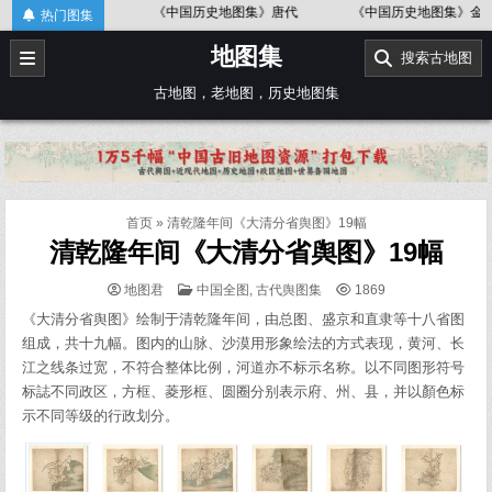
Skip
图
《中国历史地图集》唐代
《中国历史地图集》金、南宋
热门图集
to
地图集
content
搜索古地图
古地图，老地图，历史地图集
首页
»
清乾隆年间《大清分省舆图》19幅
清乾隆年间《大清分省舆图》19幅
POSTED
地图君
中国全图
,
古代舆图集
1869
IN
《大清分省舆图》绘制于清乾隆年间，由总图、盛京和直隶等十八省图
组成，共十九幅。图内的山脉、沙漠用形象绘法的方式表现，黄河、长
江之线条过宽，不符合整体比例，河道亦不标示名称。以不同图形符号
标誌不同政区，方框、菱形框、圆圈分别表示府、州、县，并以顏色标
示不同等级的行政划分。