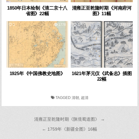
1850年日本绘制《清二京十八
清雍正至乾隆时期《河南府河
省图》22幅
图》11幅
1
1778
1
1911
1925年《中国佛教史地图》
1621年茅元仪《武备志》插图
22幅
TAGGED
清朝
,
超清
文
清雍正至乾隆时期《陕境蜀道图》 →
章
← 1759年《新疆全图》16幅
导