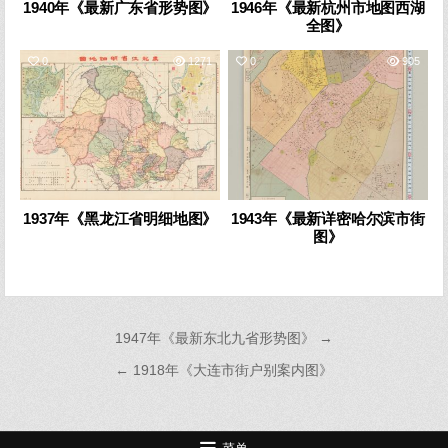
1940年《最新广东省形势图》
1946年《最新杭州市地图西湖
全图》
0
1271
0
905
1937年《黑龙江省明细地图》
1943年《最新详密哈尔滨市街
图》
文
1947年《最新东北九省形势图》 →
章
← 1918年《大连市街户别案内图》
导
航