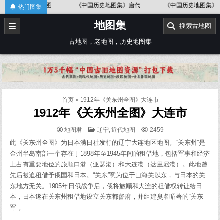
Skip
形图
《中国历史地图集》唐代
《中国历史地图集》金、南宋
热门图集
to
地图集
content
搜索古地图
古地图，老地图，历史地图集
首页
»
1912年《关东州全图》大连市
1912年《关东州全图》大连市
POSTED
地图君
辽宁
,
近代地图
2459
IN
此《关东州全图》为日本满日社发行的辽宁大连地区地图。“关东州”是
金州半岛南部一个存在于1898年至1945年间的租借地，包括军事和经济
上占有重要地位的旅顺口港（亚瑟港）和大连港（达里尼港）。此地曾
先后被迫租借予俄国和日本。“关东”意为位于山海关以东，与日本的关
东地方无关。1905年日俄战争后，俄将旅顺和大连的租借权转让给日
本，日本遂在关东州租借地设立关东都督府，并组建臭名昭著的“关东
军”。