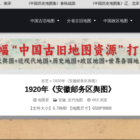
历史地图集》东汉
《中国历史地图集》五代十国
中国地图出版社《世
中国古旧地图
分省古旧地图
中国政区地图
首页
»
1920年《安徽邮务区舆图》
1920年《安徽邮务区舆图》
POSTED
地图君
安徽
,
近代地图
663
浏览
IN
【文件大小】6.78MB 【地图尺寸】6509*8988