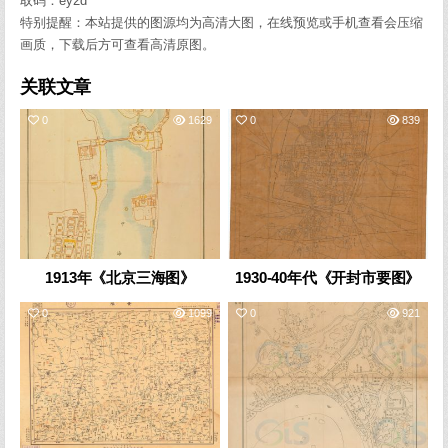
取码：ey2d
特别提醒：本站提供的图源均为高清大图，在线预览或手机查看会压缩
画质，下载后方可查看高清原图。
关联文章
0
1629
0
839
1913年《北京三海图》
1930-40年代《开封市要图》
0
1099
0
921