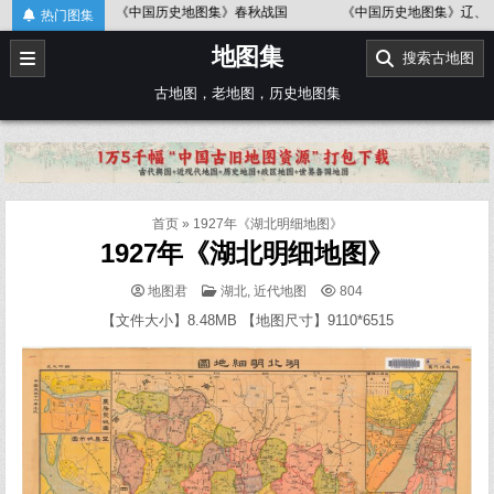
Skip
《中国历史地图集》春秋战国
《中国历史地图集》辽、北宋
《
热门图集
to
地图集
content
搜索古地图
古地图，老地图，历史地图集
首页
»
1927年《湖北明细地图》
1927年《湖北明细地图》
POSTED
地图君
湖北
,
近代地图
804
IN
【文件大小】8.48MB 【地图尺寸】9110*6515