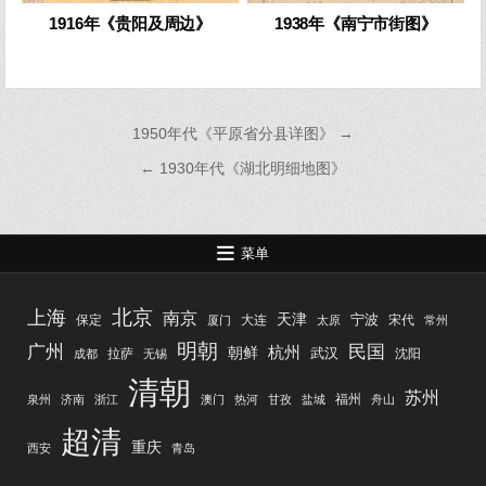
1916年《贵阳及周边》
1938年《南宁市街图》
文
1950年代《平原省分县详图》 →
章
← 1930年代《湖北明细地图》
导
航
菜单
北京
上海
南京
天津
宁波
保定
大连
宋代
厦门
太原
常州
明朝
广州
民国
杭州
朝鲜
武汉
拉萨
沈阳
成都
无锡
清朝
苏州
福州
泉州
济南
浙江
澳门
热河
甘孜
盐城
舟山
超清
重庆
西安
青岛