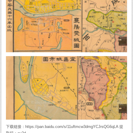
下载链接：https://pan.baidu.com/s/11uftmcw3dmgYCJrsQG6qLA 提