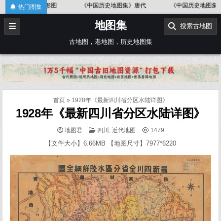
Skip
中国地形图
《中国历史地图集》唐代
《中国历史地图集》金、南宋
热门图集
to
地图集
content
搜索古地图
古地图，老地图，历史地图集
首页
»
1928年《最新四川省分区水陆详图》
1928年《最新四川省分区水陆详图》
POSTED
地图君
四川
,
近代地图
1479
IN
【文件大小】6.66MB 【地图尺寸】7977*6220