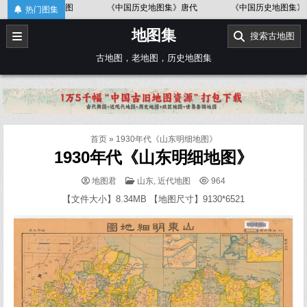
Skip
形图
《中国历史地图集》唐代
《中国历史地图集》金、南宋
热门图集
to
地图集
content
搜索古地图
古地图，老地图，历史地图集
首页
»
1930年代《山东明细地图》
1930年代《山东明细地图》
POSTED
地图君
山东
,
近代地图
964
IN
【文件大小】8.34MB 【地图尺寸】9130*6521