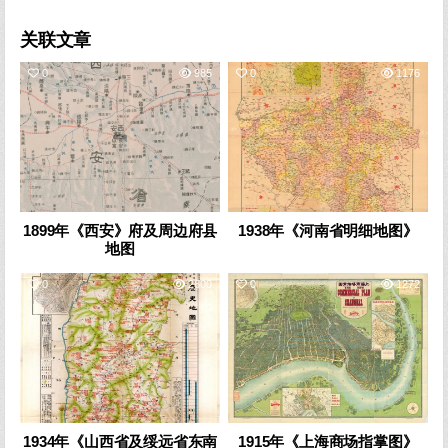
关联文章
0
985
0
1176
1899年《西安》府及周边府县
1938年《河南省明细地图》
地图
0
2800
0
1272
1934年《山西省及绥远省东南
1915年《上海商场指掌图》