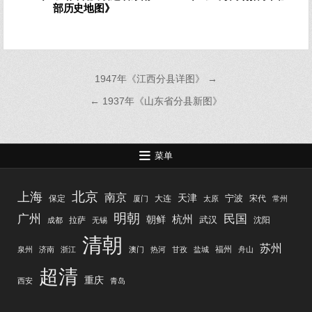
部历史地图》
文
1947年《江西分县详图》 →
章
← 1937年《山东省分县新图》
导
航
菜单
北京
上海
南京
天津
宁波
保定
大连
宋代
厦门
太原
常州
明朝
广州
民国
杭州
朝鲜
武汉
拉萨
沈阳
成都
无锡
清朝
苏州
福州
泉州
济南
浙江
澳门
热河
甘孜
盐城
舟山
超清
重庆
西安
青岛