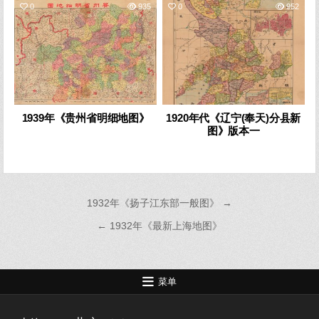
0
935
0
952
1939年《贵州省明细地图》
1920年代《辽宁(奉天)分县新
图》版本一
文
1932年《扬子江东部一般图》 →
章
← 1932年《最新上海地图》
导
航
菜单