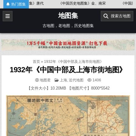
Skip
地图集》唐代
《中国历史地图集》金、南宋
《中国历史地图集》春
热门图集
to
地图集
content
搜索古地图
古地图，老地图，历史地图集
首页
»
1932年《中国中部及上海市街地图》
1932年《中国中部及上海市街地图》
POSTED
地图君
上海
,
近代地图
1406
IN
【文件大小】10.20MB 【地图尺寸】8000*5542