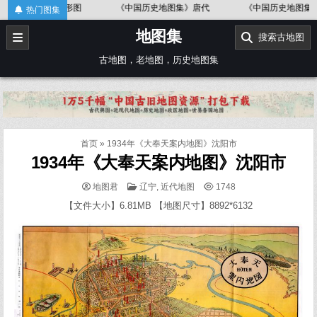
Skip
中国地形图
《中国历史地图集》唐代
《中国历史地图集》金、南宋
热门图集
to
地图集
content
搜索古地图
古地图，老地图，历史地图集
首页
»
1934年《大奉天案内地图》沈阳市
1934年《大奉天案内地图》沈阳市
POSTED
地图君
辽宁
,
近代地图
1748
IN
【文件大小】6.81MB 【地图尺寸】8892*6132