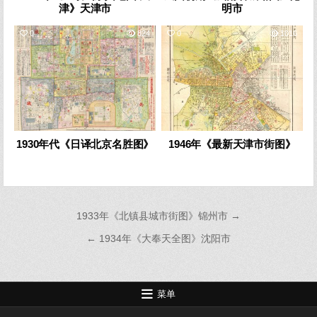
津》天津市
明市
0
824
0
1016
1930年代《日译北京名胜图》
1946年《最新天津市街图》
文
1933年《北镇县城市街图》锦州市 →
章
← 1934年《大奉天全图》沈阳市
导
航
菜单