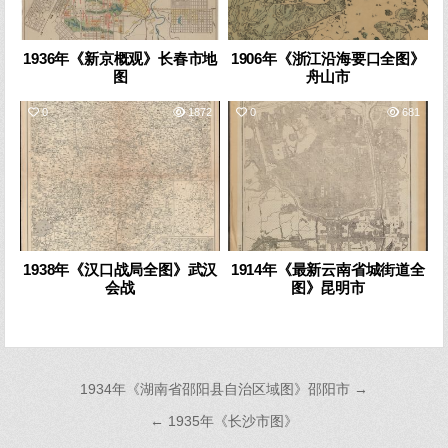
1936年《新京概观》长春市地
1906年《浙江沿海要口全图》
图
舟山市
0
1872
0
681
1938年《汉口战局全图》武汉
1914年《最新云南省城街道全
会战
图》昆明市
文
1934年《湖南省邵阳县自治区域图》邵阳市 →
章
← 1935年《长沙市图》
导