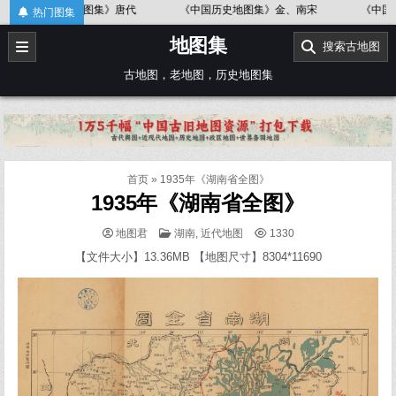
Skip
史地图集》唐代
《中国历史地图集》金、南宋
《中国历史地图集》春
热门图集
to
地图集
content
搜索古地图
古地图，老地图，历史地图集
首页
»
1935年《湖南省全图》
1935年《湖南省全图》
POSTED
地图君
湖南
,
近代地图
1330
IN
【文件大小】13.36MB 【地图尺寸】8304*11690