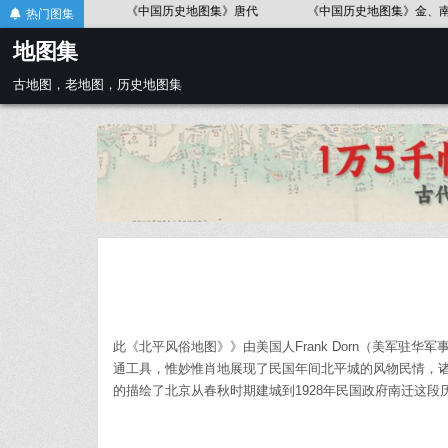
Skip
《中国历史地图集》春秋战国
《中国历史地图集》辽、北宋
热门图集
to
地图集
content
古地图，老地图，历史地图集
此《北平风俗地图》》由美国人Frank Dorn（美军驻华军事顾问团
通工具，惟妙惟肖地展现了民国年间北平城的风物民情，
的描绘了北京从春秋时期建城到1928年民国政府南迁这