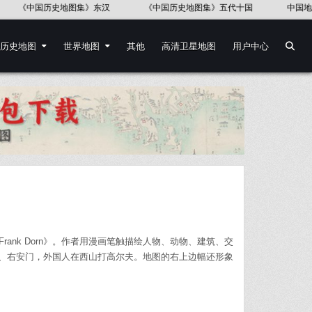
版社《世界历史地图集》
《中国语言地图集》37幅
《第一次世界大
历史地图
世界地图
其他
高清卫星地图
用户中心
 By Frank Dorn》。作者用漫画笔触描绘人物、动物、建筑、交
、右安门，外国人在西山打高尔夫。地图的右上边幅还形象