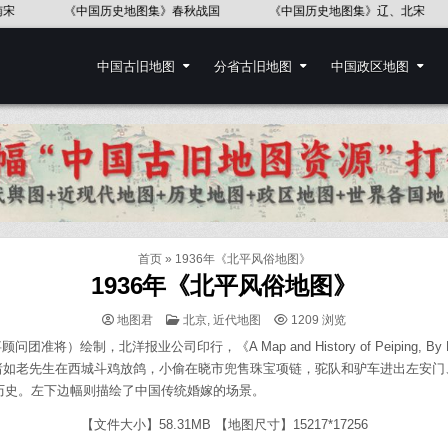
《中国历史地图集》东汉
《中国历史地图集》五代十国
中国地图出
中国古旧地图
分省古旧地图
中国政区地图
首页
»
1936年《北平风俗地图》
1936年《北平风俗地图》
POSTED
地图君
北京
,
近代地图
1209
浏览
IN
准将）绘制，北洋报业公司印行，《A Map and History of Peiping,
诸如老先生在西城斗鸡放鸽，小偷在晓市兜售珠宝项链，驼队和驴车进出左安门
段历史。左下边幅则描绘了中国传统婚嫁的场景。
【文件大小】58.31MB 【地图尺寸】15217*17256