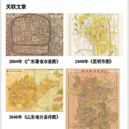
关联文章
0
1318
0
972
1884年《广东通省水道图》
1949年《昆明市图》
0
2759
0
1154
1946年《山东省分县详图》