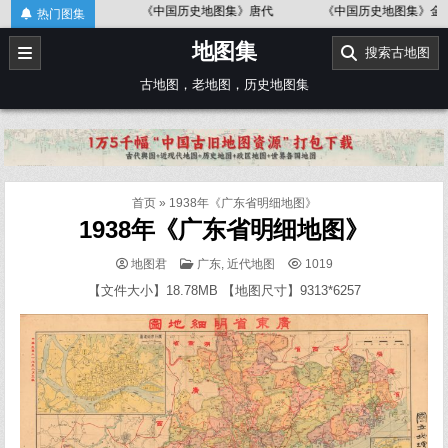
Skip
图
《中国历史地图集》唐代
《中国历史地图集》金、南宋
热门图集
to
地图集
content
搜索古地图
古地图，老地图，历史地图集
首页
»
1938年《广东省明细地图》
1938年《广东省明细地图》
POSTED
地图君
广东
,
近代地图
1019
IN
【文件大小】18.78MB 【地图尺寸】9313*6257