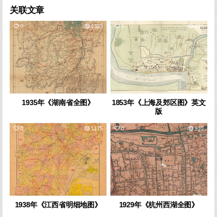
关联文章
0
1323
0
889
1935年《湖南省全图》
1853年《上海及郊区图》英文
版
0
1175
0
910
1938年《江西省明细地图》
1929年《杭州西湖全图》