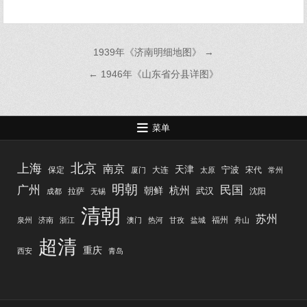
文
1939年《济南明细地图》 →
章
← 1946年《山东省分县详图》
导
航
菜单
北京
上海
南京
天津
宁波
保定
大连
宋代
厦门
太原
常州
明朝
广州
民国
杭州
朝鲜
武汉
拉萨
沈阳
成都
无锡
清朝
苏州
福州
泉州
济南
浙江
澳门
热河
甘孜
盐城
舟山
超清
重庆
西安
青岛