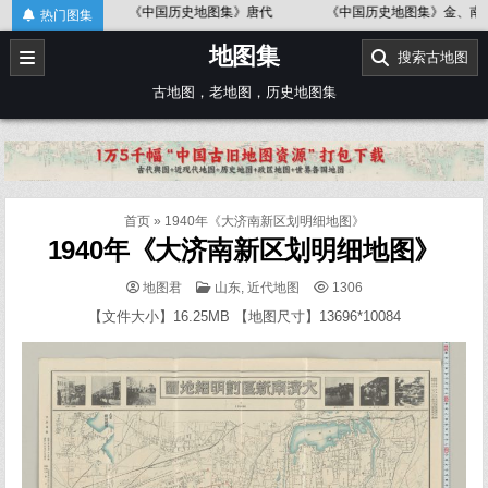
Skip
图
《中国历史地图集》唐代
《中国历史地图集》金、南宋
《
热门图集
to
地图集
content
搜索古地图
古地图，老地图，历史地图集
首页
»
1940年《大济南新区划明细地图》
1940年《大济南新区划明细地图》
POSTED
地图君
山东
,
近代地图
1306
IN
【文件大小】16.25MB 【地图尺寸】13696*10084