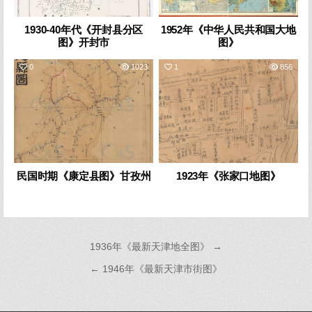
1930-40年代《开封县分区
1952年《中华人民共和国大地
图》开封市
图》
0
1023
1
856
民国时期《康定县图》甘孜州
1923年《张家口地图》
文
1936年《最新天津地全图》 →
章
← 1946年《最新天津市街图》
导
航