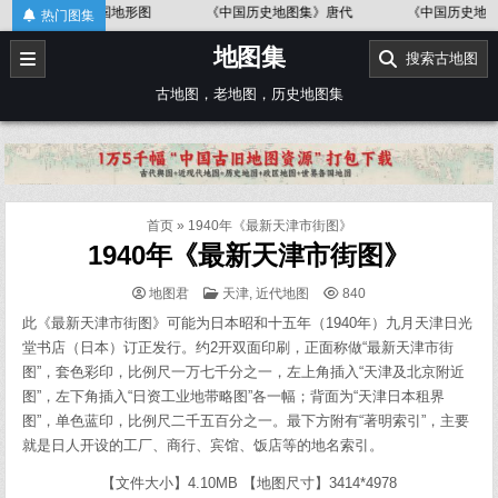
Skip
中国地形图
《中国历史地图集》唐代
《中国历史地图集》金、南宋
热门图集
to
地图集
content
搜索古地图
古地图，老地图，历史地图集
首页
»
1940年《最新天津市街图》
1940年《最新天津市街图》
POSTED
地图君
天津
,
近代地图
840
IN
此《最新天津市街图》可能为日本昭和十五年（1940年）九月天津日光
堂书店（日本）订正发行。约2开双面印刷，正面称做“最新天津市街
图”，套色彩印，比例尺一万七千分之一，左上角插入“天津及北京附近
图”，左下角插入“日资工业地带略图”各一幅；背面为“天津日本租界
图”，单色蓝印，比例尺二千五百分之一。最下方附有“著明索引”，主要
就是日人开设的工厂、商行、宾馆、饭店等的地名索引。
【文件大小】4.10MB 【地图尺寸】3414*4978