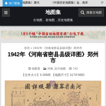
Skip
历史地图集》唐代
《中国历史地图集》金、南宋
《中国历史地图集
热门图集
to
地图集
content
搜索古地图
古地图，老地图，历史地图集
首页
»
1942年《河南省密县县级详图》郑州市
1942年《河南省密县县级详图》郑州
市
POSTED
地图君
河南
,
近代地图
742
IN
【文件大小】6.00MB 【地图尺寸】6174*4865