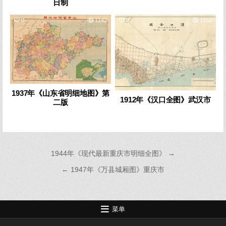
日制
0
1142
0
1553
1937年《山东省明细地图》第
1912年《汉口全图》武汉市
二版
文
1944年《现代最新重庆市明细全图》 →
章
← 1947年《万县城厢图》重庆市
导
航
菜单