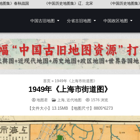
《中国历史地图集》五代十国
中国地图出版社《世界历史地图集》
中国古旧地图
分省古旧地图
中国政区地图
首页
»
1949年《上海市街道图》
1949年《上海市街道图》
POSTED
地图君
上海
,
近代地图
1576
浏览
IN
【文件大小】13.15MB 【地图尺寸】8805*6273