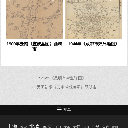
1900年云南《宣威县图》曲靖
1944年《成都市郊外地图》
市
文
1946年《昆明市街道详图》 →
章
← 民国初期《云南省城略图》昆明市
导
航
菜单
北京
上海
南京
天津
宁波
保定
大连
宋代
厦门
太原
常州