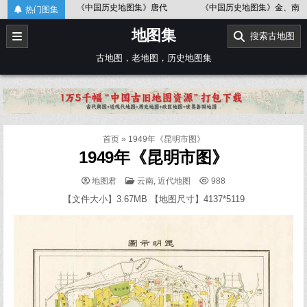
Skip
图
《中国历史地图集》唐代
《中国历史地图集》金、南宋
热门图集
to
地图集
content
搜索古地图
古地图，老地图，历史地图集
首页
»
1949年《昆明市图》
1949年《昆明市图》
POSTED
地图君
云南
,
近代地图
988
IN
【文件大小】3.67MB 【地图尺寸】4137*5119